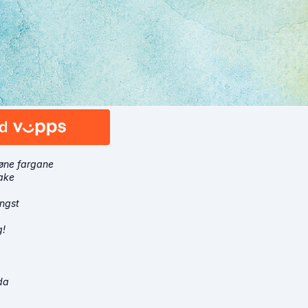
grøne fargane
bake
angst
g!
da