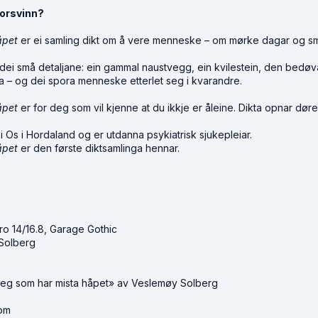
forsvinn?
åpet
er ei samling dikt om å vere menneske – om mørke dagar og s
r dei små detaljane: ein gammal naustvegg, ein kvilestein, den bedøv
ella – og dei spora menneske etterlet seg i kvarandre.
åpet
er for deg som vil kjenne at du ikkje er åleine. Dikta opnar døre
 Os i Hordaland og er utdanna psykiatrisk sjukepleiar.
åpet
er den første diktsamlinga hennar.
o 14/16.8, Garage Gothic
 Solberg
il deg som har mista håpet» av Veslemøy Solberg
om