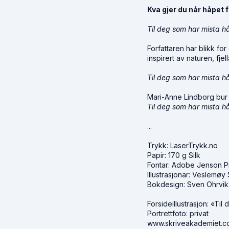
Kva gjer du når håpet 
Til deg som har mista h
Forfattaren har blikk fo
inspirert av naturen, fj
Til deg som har mista h
Mari-Anne Lindborg bur i
Til deg som har mista h
...
Trykk: LaserTrykk.no
Papir: 170 g Silk
Fontar: Adobe Jenson Pr
Illustrasjonar: Veslemøy
Bokdesign: Sven Ohrvik
Forsideillustrasjon: «T
Portrettfoto: privat
www.skriveakademiet.c