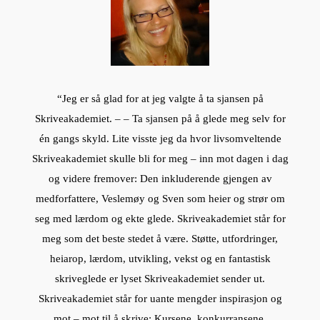
“Jeg er så glad for at jeg valgte å ta sjansen på
Skriveakademiet. – – Ta sjansen på å glede meg selv for
én gangs skyld. Lite visste jeg da hvor livsomveltende
Skriveakademiet skulle bli for meg – inn mot dagen i dag
og videre fremover: Den inkluderende gjengen av
medforfattere, Veslemøy og Sven som heier og strør om
seg med lærdom og ekte glede. Skriveakademiet står for
meg som det beste stedet å være. Støtte, utfordringer,
heiarop, lærdom, utvikling, vekst og en fantastisk
skriveglede er lyset Skriveakademiet sender ut.
Skriveakademiet står for uante mengder inspirasjon og
mot – mot til å skrive: Kursene, konkurransene,