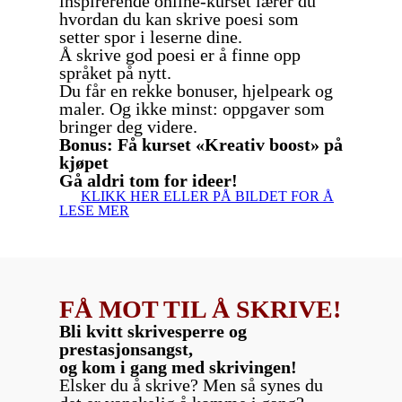
inspirerende online-kurset lærer du
hvordan du kan skrive poesi som
setter spor i leserne dine.
Å skrive god poesi er å finne opp
språket på nytt.
Du får en rekke bonuser, hjelpeark og
maler. Og ikke minst: oppgaver som
bringer deg videre.
Bonus: Få kurset «Kreativ boost» på
kjøpet
Gå aldri tom for ideer!
KLIKK HER ELLER PÅ BILDET FOR Å
LESE MER
FÅ MOT TIL Å SKRIVE!
Bli kvitt skrivesperre og
prestasjonsangst,
og kom i gang med skrivingen!
Elsker du å skrive? Men så synes du