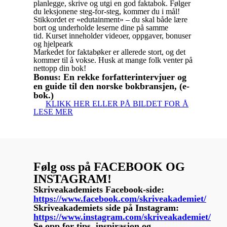
planlegge, skrive og utgi en god faktabok. Følger
du leksjonene steg-for-steg, kommer du i mål!
Stikkordet er «edutainment» – du skal både lære
bort og underholde leserne dine på samme
tid. Kurset inneholder videoer, oppgaver, bonuser
og hjelpeark
Markedet for faktabøker er allerede stort, og det
kommer til å vokse. Husk at mange folk venter på
nettopp din bok!
Bonus: En rekke forfatterintervjuer og
en guide til den norske bokbransjen, (e-
bok.)
KLIKK HER ELLER PÅ BILDET FOR Å
LESE MER
Følg oss på FACEBOOK OG
INSTAGRAM!
Skriveakademiets Facebook-side:
https://www.facebook.com/skriveakademiet/
Skriveakademiets side på Instagram:
https://www.instagram.com/skriveakademiet/
Se opp for tips, inspirasjon og