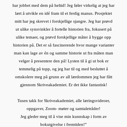
har jobbet med dem på heltid! Jeg føler virkelig at jeg har
lært å utvikle en idé fram til et ferdig manus. Prosjektet
mitt har jeg skrevet i forskjellige sjangre. Jeg har prøvd
ut ulike synsvinkler å fortelle historien fra, fokusert på
ulike temaer, og prøvd forskjellige måter å bygge opp
historien på. Det er så fascinerende hvor mange varianter
man kan lage av én og samme historie ut fra måten man
velger å presentere den på! Lysten til å gi ut bok er
temmelig på topp, og jeg har til og med besluttet å
omskolere meg på grunn av all lærdommen jeg har fått
gjennom Skriveakademiet. Er det ikke fantastisk!
Tusen takk for Skriveakademiet, alle læringsvideoer,
oppgaver, Zoom- møter og samtaletråder!
Jeg gleder meg til å vise min kunnskap i form av
bokutgivelse i fremtiden!”