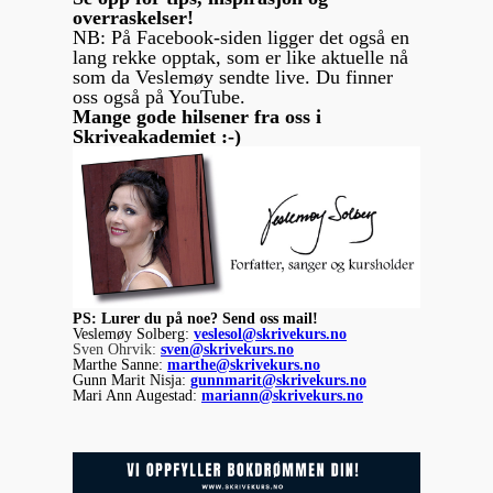
overraskelser!
NB: På Facebook-siden ligger det også en
lang rekke opptak, som er like aktuelle nå
som da Veslemøy sendte live. Du finner
oss også på YouTube.
Mange gode hilsener fra oss i
Skriveakademiet :-)
PS: Lurer du på noe? Send oss mail!
Veslemøy Solberg:
veslesol@skrivekurs.no
Sven Ohrvik:
sven@skrivekurs.no
Marthe Sanne:
marthe@skrivekurs.no
Gunn Marit Nisja:
gunnmarit@skrivekurs.no
Mari Ann Augestad:
mariann@skrivekurs.no